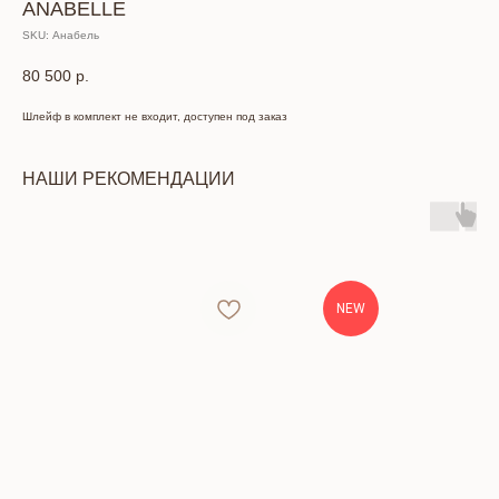
ANABELLE
SKU:
Анабель
80 500
р.
Шлейф в комплект не входит, доступен под заказ
НАШИ РЕКОМЕНДАЦИИ
NEW
КОНТАКТЫ
Тел: +7 (391) 293-90-52
Адрес: г. Красноярск, ул. Петра Подзолкова, 6