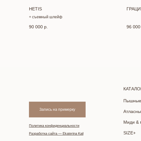
HETIS
ГРАЦИ
+ съемный шлейф
90 000
р.
96 000
КАТАЛО
Пышны
Запись на примерку
Атласны
Миди & 
Политика конфиденциальности
SIZE+
Разработка сайта — Ekaterina Kail