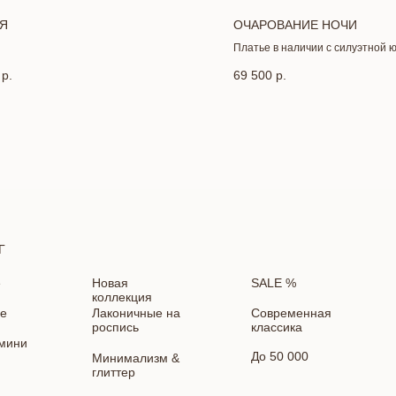
Я
ОЧАРОВАНИЕ НОЧИ
Платье в наличии с силуэтной 
премиального атласа
р.
69 500
р.
Г
е
Новая
SALE %
коллекция
е
Лаконичные на
Современная
роспись
классика
мини
До 50 000
Минимализм &
глиттер