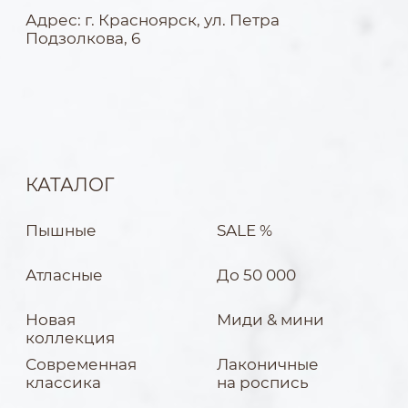
коллекция
Современная
Лаконичные
классика
на роспись
Минимализм
SIZE+
& глиттер
Запись на примерку
Политика конфиденциальности
Разработка сайта — Ekaterina Kail