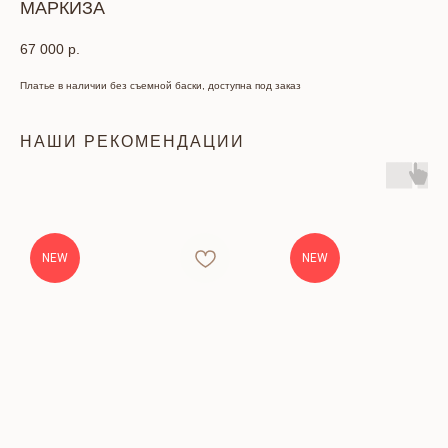
МАРКИЗА
67 000
р.
Платье в наличии без съемной баски, доступна под заказ
НАШИ РЕКОМЕНДАЦИИ
NEW
NEW
КОНТАКТЫ
Тел: +7 (391) 293-90-52
Адрес: г. Красноярск, ул. Петра Подзолкова, 6