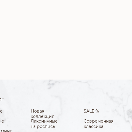
ОГ
е
Новая
SALE %
коллекция
ые
Лаконичные
Современная
на роспись
классика
 мини