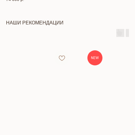
НАШИ РЕКОМЕНДАЦИИ
NEW
КОНТАКТЫ
Тел: +7 (391) 293-90-52
Адрес: г. Красноярск, ул. Петра Подзолкова, 6