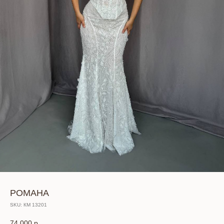
РОМАНА
SKU:
КМ 13201
74 000
р.