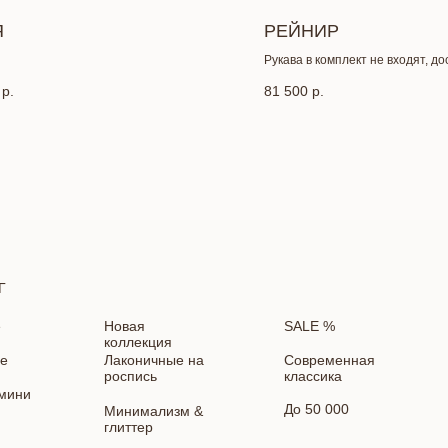
Я
РЕЙНИР
Рукава в комплект не входят, д
заказ
р.
81 500
р.
Г
е
Новая
SALE %
коллекция
е
Лаконичные на
Современная
роспись
классика
мини
До 50 000
Минимализм &
глиттер