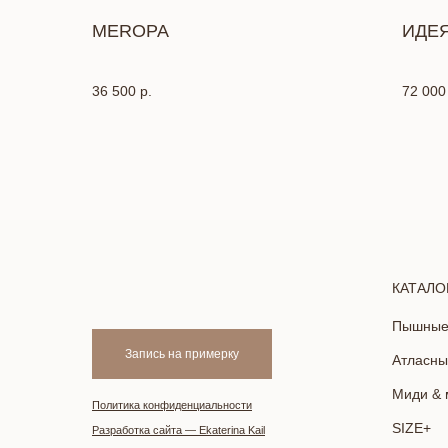
MEROPA
ИДЕ
36 500
р.
72 000
КАТАЛО
Пышны
Запись на примерку
Атласны
Миди & 
Политика конфиденциальности
SIZE+
Разработка сайта — Ekaterina Kail