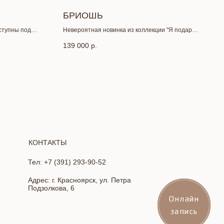
БРИОШЬ
оступны под
Невероятная новинка из коллекции "Я подарю
тебе счастья" 2026 от бренда Divino Rose.
139 000
р.
Представлена эксклюзивно в Мадам Вуаля!
КОНТАКТЫ
Тел: +7 (391) 293-90-52
Адрес: г. Красноярск, ул. Петра
Подзолкова, 6
Онлайн
Онлайн
запись
запись